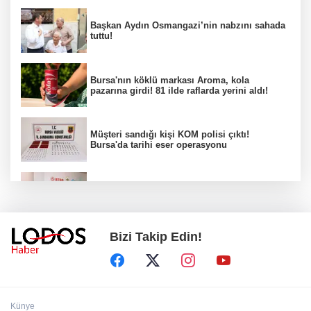
Başkan Aydın Osmangazi’nin nabzını sahada
tuttu!
Bursa'nın köklü markası Aroma, kola
pazarına girdi! 81 ilde raflarda yerini aldı!
Müşteri sandığı kişi KOM polisi çıktı!
Bursa'da tarihi eser operasyonu
Osmangazi’de iş arayanlara destek!
Bizi Takip Edin!
Yıldırım Belediyesi'nden uluslararası
minyatür yarışması! Erguvan Bayramı sanatla
geleceğe taşınacak!
13. Dijital Medya Çalıştayı'nda Hadi Özışık'tan
Künye
dikkat çeken çağrı!