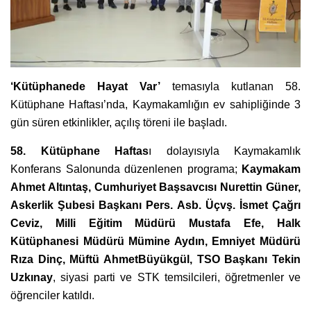
‘Kütüphanede Hayat Var’
temasıyla kutlanan 58.
Kütüphane Haftası’nda, Kaymakamlığın ev sahipliğinde 3
gün süren etkinlikler, açılış töreni ile başladı.
58. Kütüphane Haftas
ı dolayısıyla Kaymakamlık
Konferans Salonunda düzenlenen programa;
Kaymakam
Ahmet Altıntaş, Cumhuriyet Başsavcısı Nurettin Güner,
Askerlik Şubesi Başkanı Pers. Asb. Üçvş. İsmet Çağrı
Ceviz, Milli Eğitim Müdürü Mustafa Efe, Halk
Kütüphanesi Müdürü Mümine Aydın, Emniyet Müdürü
Rıza Dinç, Müftü AhmetBüyükgül, TSO Başkanı Tekin
Uzkınay
, siyasi parti ve STK temsilcileri, öğretmenler ve
öğrenciler katıldı.