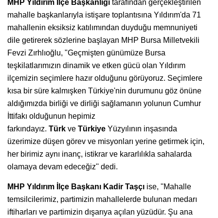
MHP Yıldırım İlçe Başkanlığı
tarafından gerçekleştirilen
mahalle başkanlarıyla istişare toplantısına Yıldırım'da 71
mahallenin eksiksiz katılımından duyduğu memnuniyeti
dile getirerek sözlerine başlayan MHP Bursa Milletvekili
Fevzi Zırhlıoğlu, "Geçmişten günümüze Bursa
teşkilatlarımızın dinamik ve etken gücü olan Yıldırım
ilçemizin seçimlere hazır olduğunu görüyoruz. Seçimlere
kısa bir süre kalmışken Türkiye'nin durumunu göz önüne
aldığımızda birliği ve dirliği sağlamanın yolunun Cumhur
İttifakı olduğunun hepimiz
farkındayız.
Türk
ve
Türkiye
Yüzyılının inşasında
üzerimize düşen görev ve misyonları yerine getirmek için,
her birimiz aynı inanç, istikrar ve kararlılıkla sahalarda
olamaya devam edeceğiz'' dedi.
MHP Yıldırım İlçe Başkanı Kadir Taşçı
ise, ''Mahalle
temsilcilerimiz, partimizin mahallelerde bulunan medarı
iftiharları ve partimizin dışarıya açılan yüzüdür. Şu ana