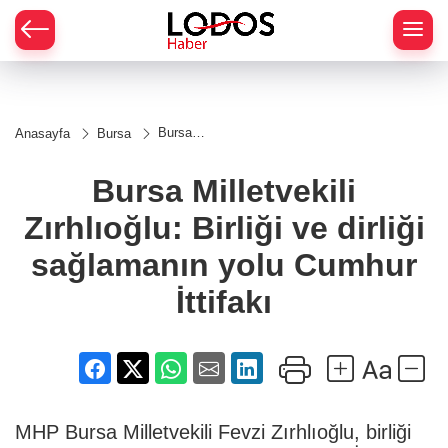
Bursa
Anasayfa
Bursa
Milletvekili
Zırhlıoğlu:
Birliği ve
Bursa Milletvekili
dirliği
sağlamanın
Zırhlıoğlu: Birliği ve dirliği
yolu
Cumhur
İttifakı
sağlamanın yolu Cumhur
İttifakı
MHP Bursa Milletvekili Fevzi Zırhlıoğlu, birliği