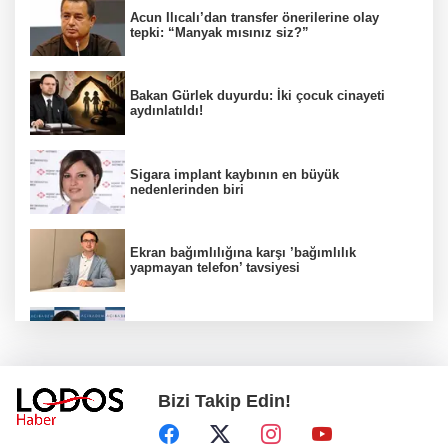
Acun Ilıcalı’dan transfer önerilerine olay
tepki: “Manyak mısınız siz?”
Bakan Gürlek duyurdu: İki çocuk cinayeti
aydınlatıldı!
Sigara implant kaybının en büyük
nedenlerinden biri
Ekran bağımlılığına karşı ’bağımlılık
yapmayan telefon’ tavsiyesi
Uzmanından aşırı sıcak uyarısı!
Bizi Takip Edin!
2 çocuğun ölümünde gerçek ortaya çıktı!
Gürlek açıkladı!