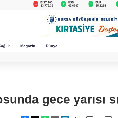
GAU/TRY
BIST 100
USD
EUR
6.660,55
13.779,39
47,6787
55,1254
Sağlık
Magazin
Dünya
sunda gece yarısı sı