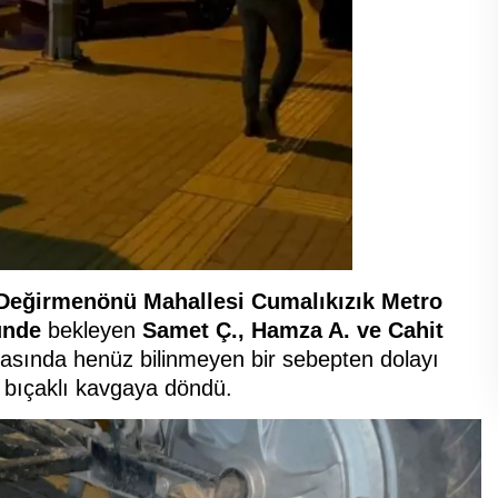
i Değirmenönü Mahallesi Cumalıkızık Metro
ünde
bekleyen
Samet Ç., Hamza A. ve Cahit
 arasında henüz bilinmeyen bir sebepten dolayı
k bıçaklı kavgaya döndü.