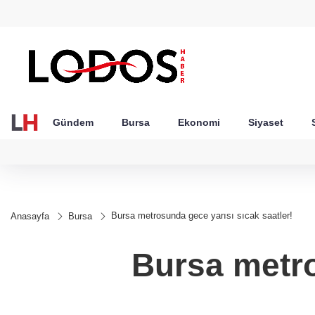
GEL
TND
BGN
VND
49
18,2677
16,3788
27,9743
0,0018
Gündem
Bursa
Ekonomi
Siyaset
Bursa metrosunda gece yarısı sıcak saatler!
Anasayfa
Bursa
Bursa metro