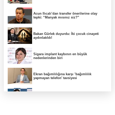
Acun Ilıcalı’dan transfer önerilerine olay
tepki: “Manyak mısınız siz?”
Bakan Gürlek duyurdu: İki çocuk cinayeti
aydınlatıldı!
Sigara implant kaybının en büyük
nedenlerinden biri
Ekran bağımlılığına karşı ’bağımlılık
yapmayan telefon’ tavsiyesi
Uzmanından aşırı sıcak uyarısı!
2 çocuğun ölümünde gerçek ortaya çıktı!