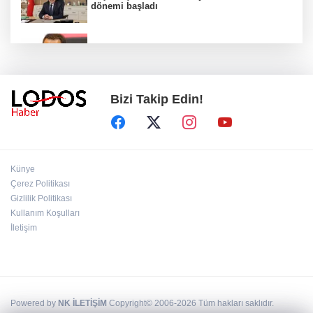
dönemi başladı
Acun Ilıcalı’dan transfer önerilerine olay
tepki: “Manyak mısınız siz?”
Bizi Takip Edin!
Bakan Gürlek duyurdu: İki çocuk cinayeti
aydınlatıldı!
Sigara implant kaybının en büyük
Künye
nedenlerinden biri
Çerez Politikası
Gizlilik Politikası
Kullanım Koşulları
Ekran bağımlılığına karşı ’bağımlılık
yapmayan telefon’ tavsiyesi
İletişim
Powered by
NK İLETİŞİM
Copyright© 2006-2026 Tüm hakları saklıdır.