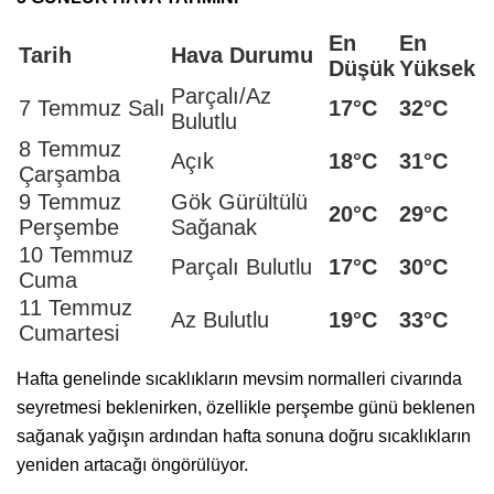
En
En
Tarih
Hava Durumu
Düşük
Yüksek
Parçalı/Az
7 Temmuz Salı
17°C
32°C
Bulutlu
8 Temmuz
Açık
18°C
31°C
Çarşamba
9 Temmuz
Gök Gürültülü
20°C
29°C
Perşembe
Sağanak
10 Temmuz
Parçalı Bulutlu
17°C
30°C
Cuma
11 Temmuz
Az Bulutlu
19°C
33°C
Cumartesi
Hafta genelinde sıcaklıkların mevsim normalleri civarında
seyretmesi beklenirken, özellikle perşembe günü beklenen
sağanak yağışın ardından hafta sonuna doğru sıcaklıkların
yeniden artacağı öngörülüyor.