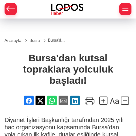
Bursa'dan
Anasayfa
Bursa
kutsal
topraklara
yolculuk
Bursa'dan kutsal
başladı!
topraklara yolculuk
başladı!
Diyanet İşleri Başkanlığı tarafından 2025 yılı
hac organizasyonu kapsamında Bursa'dan
yola çıkan ilk kafile, dualar eşliğinde kutsal