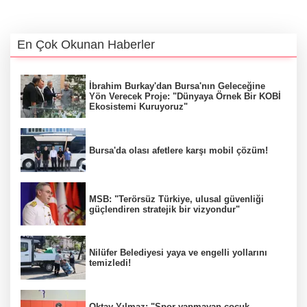
En Çok Okunan Haberler
İbrahim Burkay'dan Bursa'nın Geleceğine
Yön Verecek Proje: "Dünyaya Örnek Bir KOBİ
Ekosistemi Kuruyoruz"
Bursa'da olası afetlere karşı mobil çözüm!
MSB: "Terörsüz Türkiye, ulusal güvenliği
güçlendiren stratejik bir vizyondur"
Nilüfer Belediyesi yaya ve engelli yollarını
temizledi!
Oktay Yılmaz: "Spor yapmayan çocuk