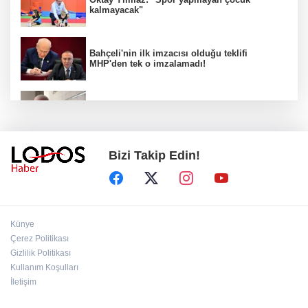
kalmayacak"
Bahçeli'nin ilk imzacısı olduğu teklifi
MHP'den tek o imzalamadı!
Özkök: "Cumhurbaşkanına hakaret aklımın
ucundan bile geçmez"
Bizi Takip Edin!
Zafer Partisi Genel Başkanı Özdağ:
"Babanızın kemiklerini sızlatmayacağınızdan
eminim."!
Müsavat Dervişoğlu Balıkesir'e "Bayrak
Künye
Kaldırıyorum" Mitingi çağrısında bulundu!
Çerez Politikası
Gizlilik Politikası
Kullanım Koşulları
8 ülkeden İsrail'e ağır tepki ve ortak bildiri!
İletişim