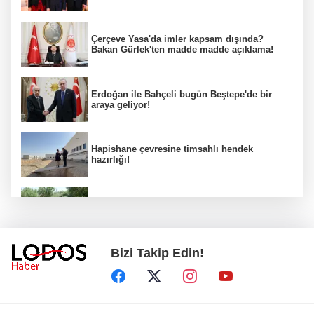
Çerçeve Yasa'da imler kapsam dışında?
Bakan Gürlek'ten madde madde açıklama!
Erdoğan ile Bahçeli bugün Beştepe'de bir
araya geliyor!
Hapishane çevresine timsahlı hendek
hazırlığı!
Başkan Erol, Kestel'in Kalbi Aile Parkı'ndaki
çalışmaları inceledi
Bizi Takip Edin!
Trump ölümden döndü! Suikast iddiaları gün
yüzünde!
Bursa'da 10 ilçede planlı elektrik kesintisi!