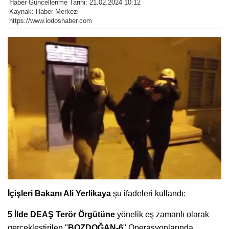
Haber Güncellenme Tarihi: 21.02.2024 10:12
Kaynak: Haber Merkezi
https://www.lodoshaber.com
İçişleri Bakanı Ali Yerlikaya
şu ifadeleri kullandı:
5 İlde DEAŞ Terör Örgütüne
yönelik eş zamanlı olarak
gerçekleştirilen "
BOZDOĞAN-6
" Operasyonlarında