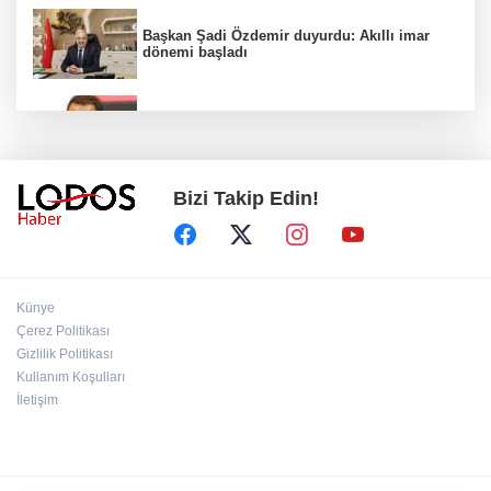
Başkan Şadi Özdemir duyurdu: Akıllı imar
dönemi başladı
Acun Ilıcalı’dan transfer önerilerine olay
tepki: “Manyak mısınız siz?”
Bizi Takip Edin!
Bakan Gürlek duyurdu: İki çocuk cinayeti
aydınlatıldı!
Sigara implant kaybının en büyük
Künye
nedenlerinden biri
Çerez Politikası
Gizlilik Politikası
Kullanım Koşulları
Ekran bağımlılığına karşı ’bağımlılık
yapmayan telefon’ tavsiyesi
İletişim