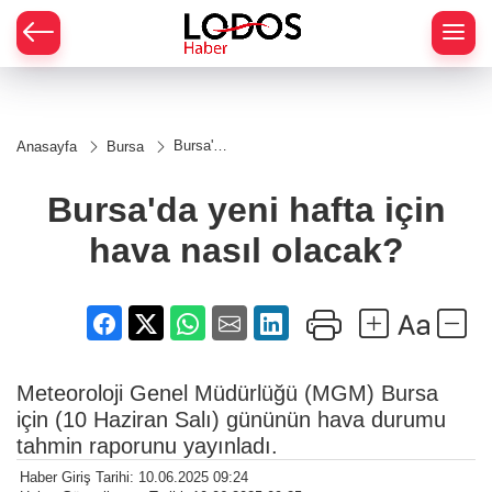
Bursa'da
Anasayfa
Bursa
yeni
hafta
için
Bursa'da yeni hafta için
hava
nasıl
hava nasıl olacak?
olacak?
Meteoroloji Genel Müdürlüğü (MGM) Bursa
için (10 Haziran Salı) gününün hava durumu
tahmin raporunu yayınladı.
Haber Giriş Tarihi: 10.06.2025 09:24