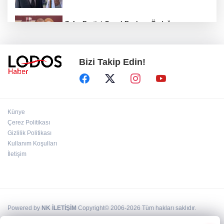
Zafer Partisi Genel Başkanı Özdağ:
"Babanızın kemiklerini sızlatmayacağınızdan
eminim."!
Bizi Takip Edin!
Müsavat Dervişoğlu Balıkesir'e "Bayrak
Kaldırıyorum" Mitingi çağrısında bulundu!
8 ülkeden İsrail'e ağır tepki ve ortak bildiri!
Künye
Çerez Politikası
Gizlilik Politikası
Bakan Gürlek, Behçet Oktay'ın ailesiyle
Kullanım Koşulları
görüştü: Dosyanın yeniden incelenmesi talep
İletişim
edildi!
Powered by
NK İLETİŞİM
Copyright© 2006-2026 Tüm hakları saklıdır.