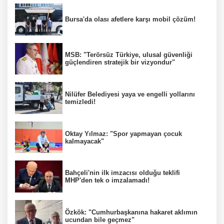
Bursa'da olası afetlere karşı mobil çözüm!
MSB: "Terörsüz Türkiye, ulusal güvenliği
güçlendiren stratejik bir vizyondur"
Nilüfer Belediyesi yaya ve engelli yollarını
temizledi!
Oktay Yılmaz: "Spor yapmayan çocuk
kalmayacak"
Bahçeli'nin ilk imzacısı olduğu teklifi
MHP'den tek o imzalamadı!
Özkök: "Cumhurbaşkanına hakaret aklımın
ucundan bile geçmez"