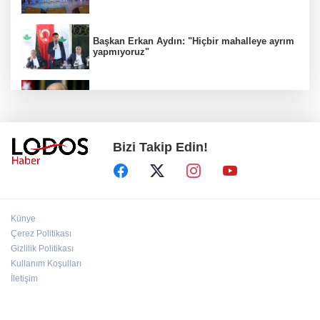
Başkan Erkan Aydın: "Hiçbir mahalleye ayrım
yapmıyoruz"
İYİ Parti ''Hayır" dedi! MHP'den sert tepki
geldi!
Bizi Takip Edin!
BUSKİ duyurdu: Nilüfer'in iki mahallesinde 9
saatlik kesinti!
AK Parti Grup Başkanı Güler kanun teklifinin
Künye
detaylarını verdi
Çerez Politikası
Gizlilik Politikası
Kullanım Koşulları
Aziz Yıldırım'dan sosyal medya hesaplarına
suç duyurusu!
İletişim