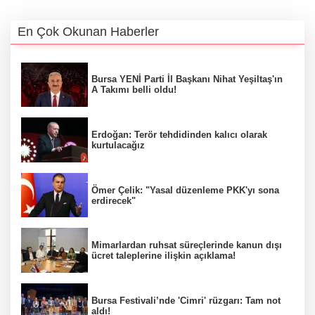
En Çok Okunan Haberler
Bursa YENİ Parti İl Başkanı Nihat Yeşiltaş'ın
A Takımı belli oldu!
Erdoğan: Terör tehdidinden kalıcı olarak
kurtulacağız
Ömer Çelik: "Yasal düzenleme PKK'yı sona
erdirecek"
Mimarlardan ruhsat süreçlerinde kanun dışı
ücret taleplerine ilişkin açıklama!
Bursa Festivali’nde 'Cimri' rüzgarı: Tam not
aldı!