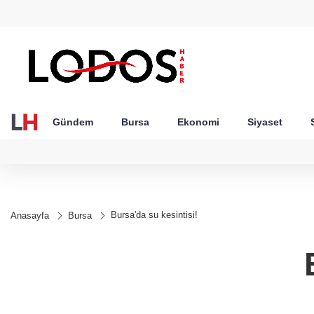
GEL
TND
BGN
VND
49
18,2677
16,3788
27,9743
0,0018
Gündem
Bursa
Ekonomi
Siyaset
Bursa'da su kesintisi!
Anasayfa
Bursa