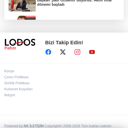
Başkan Şadi Özdemir duyurdu: Akıllı imar
dönemi başladı
Acun Ilıcalı’dan transfer önerilerine olay
tepki: “Manyak mısınız siz?”
Bizi Takip Edin!
Bakan Gürlek duyurdu: İki çocuk cinayeti
aydınlatıldı!
Sigara implant kaybının en büyük
Künye
nedenlerinden biri
Çerez Politikası
Gizlilik Politikası
Kullanım Koşulları
Ekran bağımlılığına karşı ’bağımlılık
yapmayan telefon’ tavsiyesi
İletişim
Powered by
NK İLETİŞİM
Copyright© 2006-2026 Tüm hakları saklıdır.