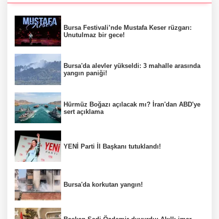
Bursa Festivali’nde Mustafa Keser rüzgarı:
Unutulmaz bir gece!
Bursa'da alevler yükseldi: 3 mahalle arasında
yangın paniği!
Hürmüz Boğazı açılacak mı? İran'dan ABD'ye
sert açıklama
YENİ Parti İl Başkanı tutuklandı!
Bursa'da korkutan yangın!