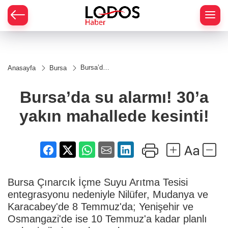
Bursa’da
Anasayfa
Bursa
su alarmı!
30’a
yakın
Bursa’da su alarmı! 30’a
mahallede
kesinti!
yakın mahallede kesinti!
Bursa Çınarcık İçme Suyu Arıtma Tesisi
entegrasyonu nedeniyle Nilüfer, Mudanya ve
Karacabey'de 8 Temmuz'da; Yenişehir ve
Osmangazi'de ise 10 Temmuz'a kadar planlı