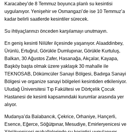
Karacabey’de 8 Temmuz boyunca planlı su kesintisi
uygulanıyor. Yenişehir ve Osmangazi’de ise 10 Temmuz’a
kadar belirli saatlerde kesintiler sürecek.
Su ihtiyaçlarınızı önceden karşılamayı unutmayın.
En geniş kesinti Nilüfer ilçesinde yaşanıyor. Alaaddinbey,
Ürünlü, Ertuğrul, Görükle Dumlupınar, Görükle Kurtuluş,
Balkan, 30 Ağustos Zafer, Hasanağa, Akçalar, Kayapa,
Başköy başta olmak üzere yaklaşık 30 mahalle ile
TEKNOSAB, Dökümcüler Sanayi Bölgesi, Badırga Sanayi
Bölgesi ve organize sanayi bölgeleri kesintiden etkileniyor.
Uludağ Üniversitesi Tıp Fakültesi ve Dörtçelik Çocuk
Hastanesi de kesinti kapsamındaki kurumlar arasında yer
alıyor.
Mudanya’da Balabancık, Çekrice, Orhaniye, Hançerli,
Esence, Eğerce, Söğütpınar, Mesudiye, Emirleryenicesi ve
Yörükyenicesi mahallelerinde su kesintisi uygulanıyor.