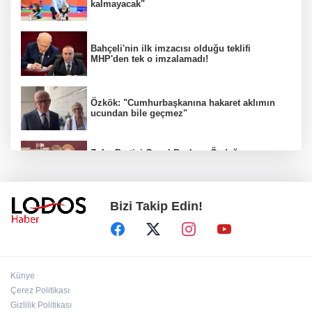
kalmayacak"
Bahçeli'nin ilk imzacısı olduğu teklifi
MHP'den tek o imzalamadı!
Özkök: "Cumhurbaşkanına hakaret aklımın
ucundan bile geçmez"
Zafer Partisi Genel Başkanı Özdağ:
"Babanızın kemiklerini sızlatmayacağınızdan
eminim."!
Bizi Takip Edin!
Müsavat Dervişoğlu Balıkesir'e "Bayrak
Kaldırıyorum" Mitingi çağrısında bulundu!
8 ülkeden İsrail'e ağır tepki ve ortak bildiri!
Künye
Çerez Politikası
Gizlilik Politikası