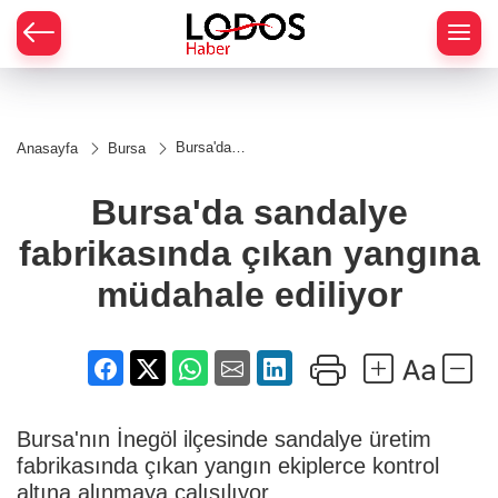
Bursa'da
Anasayfa
Bursa
sandalye
fabrikasında
çıkan
Bursa'da sandalye
yangına
müdahale
fabrikasında çıkan yangına
ediliyor
müdahale ediliyor
Bursa'nın İnegöl ilçesinde sandalye üretim
fabrikasında çıkan yangın ekiplerce kontrol
altına alınmaya çalışılıyor.