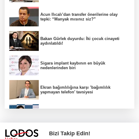
Acun Ilıcalı’dan transfer önerilerine olay
tepki: “Manyak mısınız siz?”
Bakan Gürlek duyurdu: İki çocuk cinayeti
aydınlatıldı!
Sigara implant kaybının en büyük
nedenlerinden biri
Ekran bağımlılığına karşı ’bağımlılık
yapmayan telefon’ tavsiyesi
Uzmanından aşırı sıcak uyarısı!
Bizi Takip Edin!
2 çocuğun ölümünde gerçek ortaya çıktı!