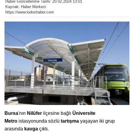
Haber Güncellenme Tarihi: 20.02.2024 13:01
Kaynak: Haber Merkezi
https://www.lodoshaber.com
Bursa
'nın
Nilüfer
ilçesine bağlı
Üniversite
Metro
istasyonunda sözlü
tartışma
yaşayan iki grup
arasında
kavga
çıktı.