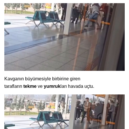
Kavganın büyümesiyle birbirine giren
tarafların
tekme
ve
yumruk
ları havada uçtu.