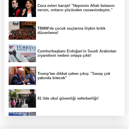
Ceza evleri karıştı! "Hepsinin Allah belasını
versin, onların yüzünden cezaevindeyim."
TBMM'de çocuk suçlarına ilişkin kritik
düzenleme!
Cumhurbaşkanı Erdoğan'ın Suudi Arabistan
ziyaretinin nedeni ortaya çıktı!
Trump'tan dikkat çeken çıkış: "Savaş çok
yakında bitecek"
81 ilde okul güvenliği seferberliği!
Kuşadası Belediyesi'ne 3. dalga operasyon!
15 gözaltı, 7 şüpheli aranıyor!