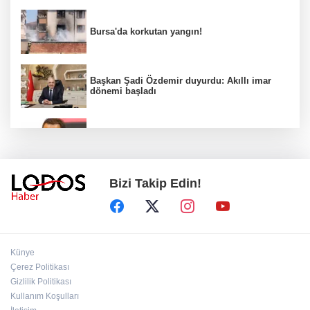
Bursa'da korkutan yangın!
Başkan Şadi Özdemir duyurdu: Akıllı imar
dönemi başladı
Acun Ilıcalı’dan transfer önerilerine olay
tepki: “Manyak mısınız siz?”
Bizi Takip Edin!
Bakan Gürlek duyurdu: İki çocuk cinayeti
aydınlatıldı!
Sigara implant kaybının en büyük
Künye
nedenlerinden biri
Çerez Politikası
Gizlilik Politikası
Kullanım Koşulları
Ekran bağımlılığına karşı ’bağımlılık
yapmayan telefon’ tavsiyesi