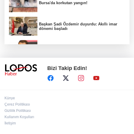
Bursa'da korkutan yangın!
Başkan Şadi Özdemir duyurdu: Akıllı imar
dönemi başladı
Acun Ilıcalı’dan transfer önerilerine olay
tepki: “Manyak mısınız siz?”
Bizi Takip Edin!
Bakan Gürlek duyurdu: İki çocuk cinayeti
aydınlatıldı!
Sigara implant kaybının en büyük
Künye
nedenlerinden biri
Çerez Politikası
Gizlilik Politikası
Kullanım Koşulları
Ekran bağımlılığına karşı ’bağımlılık
yapmayan telefon’ tavsiyesi
İletişim