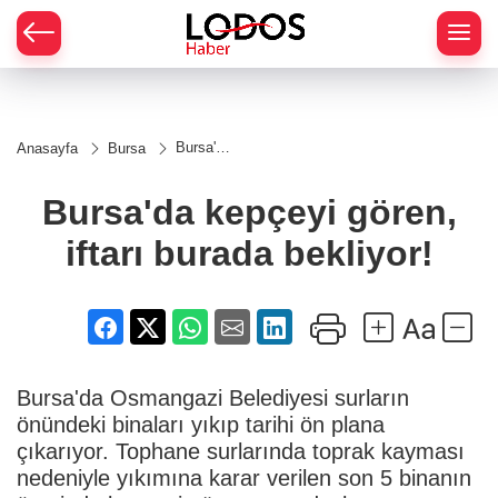
Bursa'da
Anasayfa
Bursa
kepçeyi
gören,
iftarı
Bursa'da kepçeyi gören,
burada
bekliyor!
iftarı burada bekliyor!
Bursa'da Osmangazi Belediyesi surların
önündeki binaları yıkıp tarihi ön plana
çıkarıyor. Tophane surlarında toprak kayması
nedeniyle yıkımına karar verilen son 5 binanın