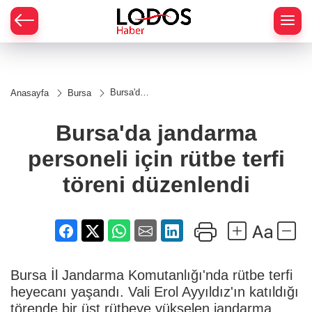
Bursa'da
Anasayfa
Bursa
jandarma
personeli
için rütbe
Bursa'da jandarma
terfi töreni
düzenlendi
personeli için rütbe terfi
töreni düzenlendi
Bursa İl Jandarma Komutanlığı'nda rütbe terfi
heyecanı yaşandı. Vali Erol Ayyıldız'ın katıldığı
törende bir üst rütbeye yükselen jandarma