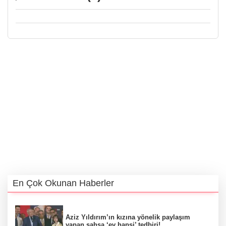
En Çok Okunan Haberler
Aziz Yıldırım’ın kızına yönelik paylaşım
yapan şahsa ‘ev hapsi’ tedbiri!