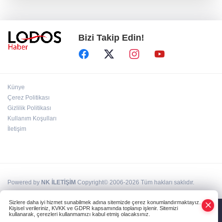
Osmangazi’de iş arayanlara destek!
Bizi Takip Edin!
Yıldırım Belediyesi'nden uluslararası
minyatür yarışması! Erguvan Bayramı sanatla
geleceğe taşınacak!
13. Dijital Medya Çalıştayı'nda Hadi Özışık'tan
Künye
dikkat çeken çağrı!
Çerez Politikası
Gizlilik Politikası
Kullanım Koşulları
TBMM'de kritik gün! 'Çerçeve Yasa' teklifi
komisyon masasında!
İletişim
Powered by
NK İLETİŞİM
Copyright© 2006-2026 Tüm hakları saklıdır.
Sizlere daha iyi hizmet sunabilmek adına sitemizde çerez konumlandırmaktayız.
Kişisel verileriniz, KVKK ve GDPR kapsamında toplanıp işlenir. Sitemizi
kullanarak, çerezleri kullanmamızı kabul etmiş olacaksınız.
Anasayfa
Haber Ara
Yazarlar
İhbar Hattı