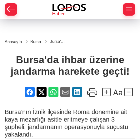
Bursa'da
Anasayfa
Bursa
ihbar
üzerine
jandarma
Bursa'da ihbar üzerine
harekete
geçti!
jandarma harekete geçti!
Bursa’nın İznik ilçesinde Roma dönemine ait
kaya mezarlığı asitle eritmeye çalışan 3
şüpheli, jandarmanın operasyonuyla suçüstü
yakalandı.