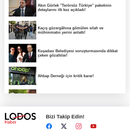
Akın Gürlek "Terörsüz Türkiye" paketinin
detaylarını ilk kez açıkladı!
Kaçış güzergâhına gömülen silah ve
mühimmatın yerini anlattı!
Kuşadası Belediyesi soruşturmasında dikkat
çeken gözaltılar!
Ahbap Derneği için kritik karar!
Araklı Belediye Başkanı'ndan Salah'a ilginç
teklif!
Bizi Takip Edin!
Önce dedesi ve büyükannesini öldürdü,
sonra okulda dehşet saçtı!