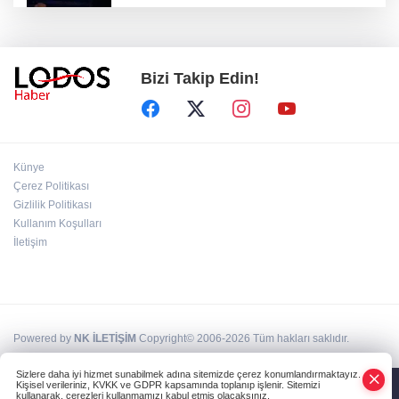
Bursa Festivali’nde 'Cimri' rüzgarı: Tam not
aldı!
Bizi Takip Edin!
Başkan Erkan Aydın: "Hiçbir mahalleye ayrım
yapmıyoruz"
İYİ Parti ''Hayır" dedi! MHP'den sert tepki
Künye
geldi!
Çerez Politikası
Gizlilik Politikası
Kullanım Koşulları
BUSKİ duyurdu: Nilüfer'in iki mahallesinde 9
saatlik kesinti!
İletişim
Powered by
NK İLETİŞİM
Copyright© 2006-2026 Tüm hakları saklıdır.
Sizlere daha iyi hizmet sunabilmek adına sitemizde çerez konumlandırmaktayız.
Kişisel verileriniz, KVKK ve GDPR kapsamında toplanıp işlenir. Sitemizi
kullanarak, çerezleri kullanmamızı kabul etmiş olacaksınız.