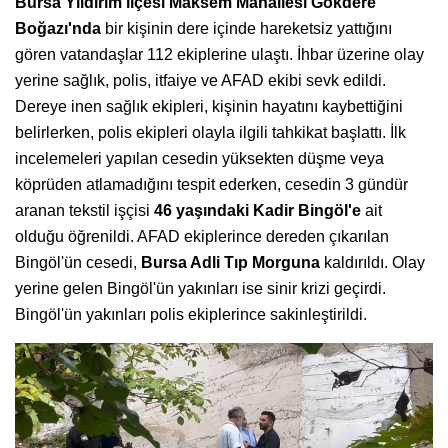
Bursa Yıldırım ilçesi Maksem Mahallesi Gökdere
Boğazı'nda
bir kişinin dere içinde hareketsiz yattığını
gören vatandaşlar 112 ekiplerine ulaştı. İhbar üzerine olay
yerine sağlık, polis, itfaiye ve AFAD ekibi sevk edildi.
Dereye inen sağlık ekipleri, kişinin hayatını kaybettiğini
belirlerken, polis ekipleri olayla ilgili tahkikat başlattı. İlk
incelemeleri yapılan cesedin yüksekten düşme veya
köprüden atlamadığını tespit ederken, cesedin 3 gündür
aranan tekstil işçisi
46 yaşındaki Kadir Bingöl'e
ait
olduğu öğrenildi. AFAD ekiplerince dereden çıkarılan
Bingöl'ün cesedi,
Bursa Adli Tıp Morguna
kaldırıldı. Olay
yerine gelen Bingöl'ün yakınları ise sinir krizi geçirdi.
Bingöl'ün yakınları polis ekiplerince sakinleştirildi.