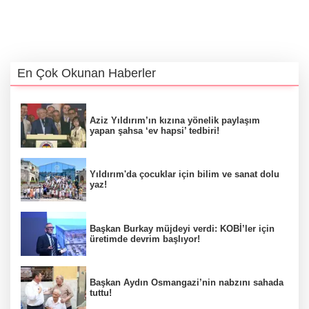
En Çok Okunan Haberler
Aziz Yıldırım’ın kızına yönelik paylaşım
yapan şahsa ‘ev hapsi’ tedbiri!
Yıldırım'da çocuklar için bilim ve sanat dolu
yaz!
Başkan Burkay müjdeyi verdi: KOBİ’ler için
üretimde devrim başlıyor!
Başkan Aydın Osmangazi’nin nabzını sahada
tuttu!