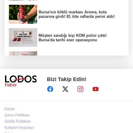
Bursa'nın köklü markası Aroma, kola
pazarına girdi! 81 ilde raflarda yerini aldı!
Müşteri sandığı kişi KOM polisi çıktı!
Bursa'da tarihi eser operasyonu
Osmangazi’de iş arayanlara destek!
Bizi Takip Edin!
Yıldırım Belediyesi'nden uluslararası
minyatür yarışması! Erguvan Bayramı sanatla
geleceğe taşınacak!
13. Dijital Medya Çalıştayı'nda Hadi Özışık'tan
Künye
dikkat çeken çağrı!
Çerez Politikası
Gizlilik Politikası
Kullanım Koşulları
TBMM'de kritik gün! 'Çerçeve Yasa' teklifi
komisyon masasında!