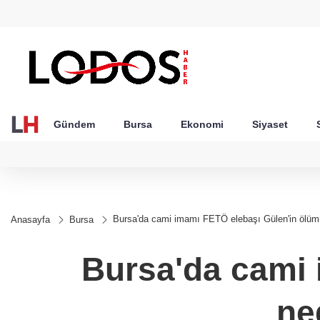
GEL
TND
BGN
VND
56
18,1988
16,2478
28,0626
0,0018
Gündem
Bursa
Ekonomi
Siyaset
Bursa'da cami imamı FETÖ elebaşı Gülen'in ölümü
Anasayfa
Bursa
Bursa'da cami 
ne