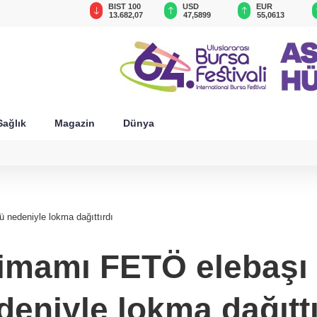
GAU/TRY
BIST 100
USD
EUR
6.532,80
13.682,07
47,5899
55,0613
Sağlık
Magazin
Dünya
 nedeniyle lokma dağıttırdı
imamı FETÖ elebaşı
deniyle lokma dağıttı