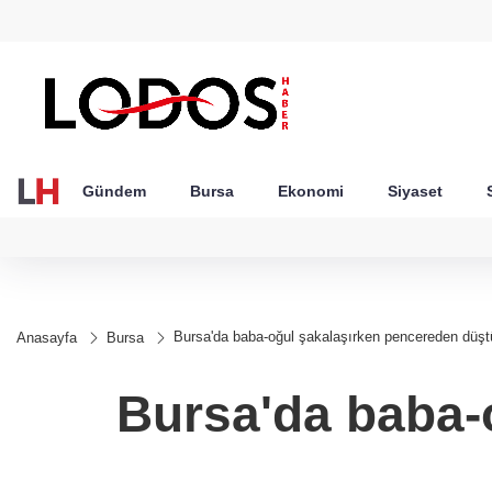
GEL
TND
BGN
VND
20
18,1984
16,2309
28,0626
0,0018
Gündem
Bursa
Ekonomi
Siyaset
Bursa'da baba-oğul şakalaşırken pencereden düşt
Anasayfa
Bursa
Bursa'da baba-