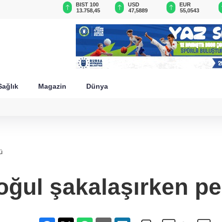
GAU/TRY
BIST 100
USD
EUR
6.533,26
13.758,45
47,5889
55,0543
Sağlık
Magazin
Dünya
ü
oğul şakalaşırken p