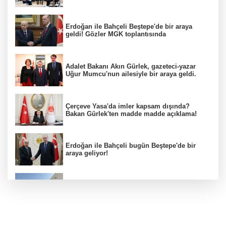
Erdoğan ile Bahçeli Beştepe'de bir araya
geldi! Gözler MGK toplantısında
Adalet Bakanı Akın Gürlek, gazeteci-yazar
Uğur Mumcu'nun ailesiyle bir araya geldi.
Çerçeve Yasa'da imler kapsam dışında?
Bakan Gürlek'ten madde madde açıklama!
Erdoğan ile Bahçeli bugün Beştepe'de bir
araya geliyor!
Hapishane çevresine timsahlı hendek
hazırlığı!
Başkan Erol, Kestel'in Kalbi Aile Parkı'ndaki