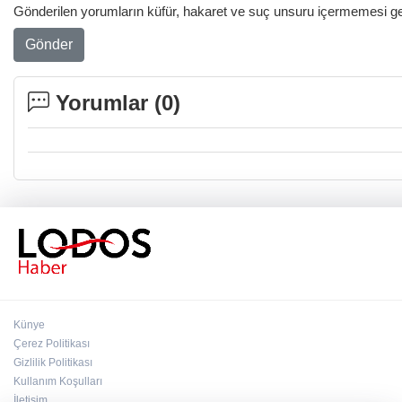
Gönderilen yorumların küfür, hakaret ve suç unsuru içermemesi gere
Gönder
Yorumlar (
0
)
Künye
Çerez Politikası
Gizlilik Politikası
Kullanım Koşulları
İletişim