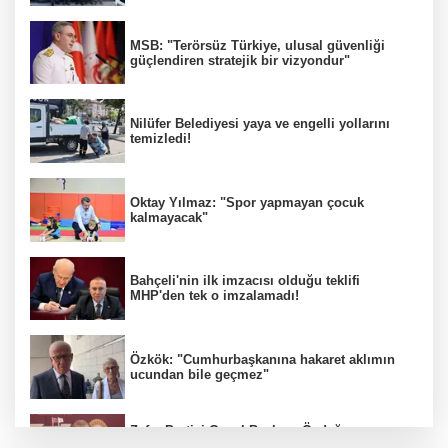
MSB: "Terörsüz Türkiye, ulusal güvenliği
güçlendiren stratejik bir vizyondur"
Nilüfer Belediyesi yaya ve engelli yollarını
temizledi!
Oktay Yılmaz: "Spor yapmayan çocuk
kalmayacak"
Bahçeli'nin ilk imzacısı olduğu teklifi
MHP'den tek o imzalamadı!
Özkök: "Cumhurbaşkanına hakaret aklımın
ucundan bile geçmez"
Zafer Partisi Genel Başkanı Özdağ:
"Babanızın kemiklerini sızlatmayacağınızdan