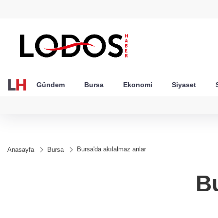
GEL
TND
BGN
VND
51
18,2359
16,2366
27,9743
0,0018
Gündem
Bursa
Ekonomi
Siyaset
Bursa'da akılalmaz anlar
Anasayfa
Bursa
Bu