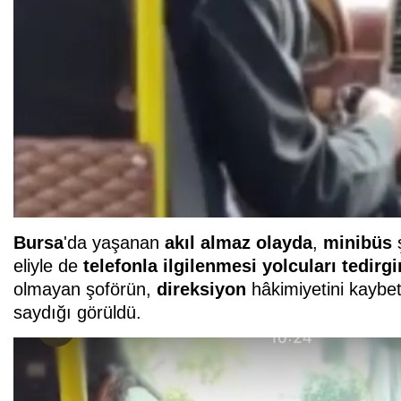
Bursa
'da yaşanan
akıl almaz
olayda
,
minibüs
eliyle de
telefonla ilgilenmesi
yolcuları tedirgi
olmayan şoförün,
direksiyon
hâkimiyetini kaybet
saydığı görüldü.