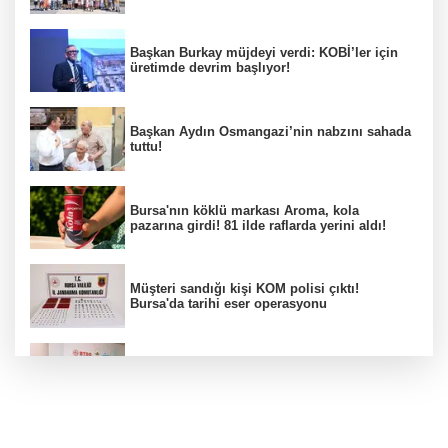
Başkan Burkay müjdeyi verdi: KOBİ’ler için
üretimde devrim başlıyor!
Başkan Aydın Osmangazi’nin nabzını sahada
tuttu!
Bursa'nın köklü markası Aroma, kola
pazarına girdi! 81 ilde raflarda yerini aldı!
Müşteri sandığı kişi KOM polisi çıktı!
Bursa'da tarihi eser operasyonu
Osmangazi’de iş arayanlara destek!
Yıldırım Belediyesi'nden uluslararası