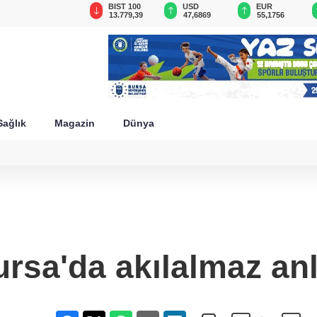
GAU/TRY
BIST 100
USD
EUR
6.649,60
13.779,39
47,6869
55,1756
Sağlık
Magazin
Dünya
rsa'da akılalmaz an