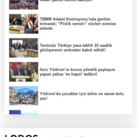
TBMM Adalet Komisyonu’nda gerilim
tırmandı: “Pislik sensin” sözleri sonrası
arbede
Terörsüz Türkiye yasa teklifi 18 saatlik
görüşmenin ardından kabul edildi!
Aziz Yıldırım’ın kızına yönelik paylaşım
yapan şahsa ‘ev hapsi’ tedbiri!
Yıldırım'da çocuklar için bilim ve sanat dolu
yaz!
Başkan Burkay müjdeyi verdi: KOBİ’ler için
üretimde devrim başlıyor!