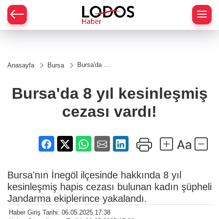
Bursa'da 8
Anasayfa
Bursa
yıl
kesinleşmiş
cezası
Bursa'da 8 yıl kesinleşmiş
vardı!
cezası vardı!
Bursa'nın İnegöl ilçesinde hakkında 8 yıl
kesinleşmiş hapis cezası bulunan kadın şüpheli
Jandarma ekiplerince yakalandı.
Haber Giriş Tarihi: 06.05.2025 17:38