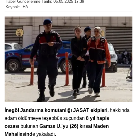
Haber Güncellenme Tarihi: 06.05.2025 17:39
Kaynak: İHA
İnegöl Jandarma komutanlığı JASAT ekipleri,
hakkında
adam öldürmeye teşebbüs suçundan
8 yıl hapis
cezası
bulunan
Gamze U.'yu (26) kırsal Maden
Mahallesind
e yakaladı.