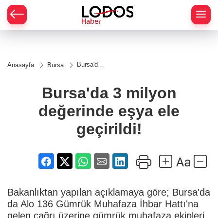
Bursa'da
Anasayfa
Bursa
3 milyon
değerinde
eşya ele
Bursa'da 3 milyon
geçirildi!
değerinde eşya ele
geçirildi!
Bakanlıktan yapılan açıklamaya göre; Bursa'da
da Alo 136 Gümrük Muhafaza İhbar Hattı'na
gelen çağrı üzerine gümrük muhafaza ekipleri,