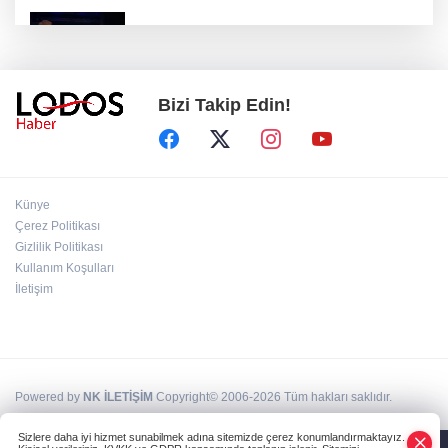
Bursa Festivali’nde 'Cimri' rüzgarı: Tam not
aldı!
Bizi Takip Edin!
Başkan Erkan Aydın: "Hiçbir mahalleye ayrım
yapmıyoruz"
İYİ Parti ''Hayır" dedi! MHP'den sert tepki
Künye
geldi!
Çerez Politikası
Gizlilik Politikası
Kullanım Koşulları
BUSKİ duyurdu: Nilüfer'in iki mahallesinde 9
saatlik kesinti!
İletişim
Powered by
NK İLETİŞİM
Copyright© 2006-2026 Tüm hakları saklıdır.
Sizlere daha iyi hizmet sunabilmek adına sitemizde çerez konumlandırmaktayız.