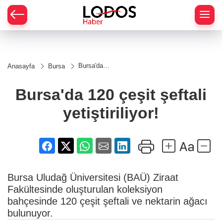
Bursa'da
Anasayfa
Bursa
120 çeşit
şeftali
yetiştiriliyor!
Bursa'da 120 çeşit şeftali
yetiştiriliyor!
Bursa Uludağ Üniversitesi (BAÜ) Ziraat
Fakültesinde oluşturulan koleksiyon
bahçesinde 120 çeşit şeftali ve nektarin ağacı
bulunuyor.