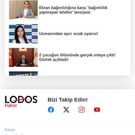
Ekran bağımlılığına karşı ’bağımlılık
yapmayan telefon’ tavsiyesi
Uzmanından aşırı sıcak uyarısı!
2 çocuğun ölümünde gerçek ortaya çıktı!
Gürlek açıkladı!
Bursa’da 8 Ağustos Cumartesi elektrik
kesintisi!
Bizi Takip Edin!
Bursa'da Perseid meteor yağmuru heyecanı:
Işıklar sönecek!
‘’Eskişehir'de yaşıyor" iddialarına yanıt:
Künye
"Önceliğim annelik!"