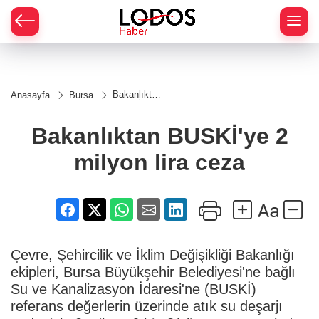
Bakanlıktan
Anasayfa
Bursa
BUSKİ'ye 2
milyon lira
ceza
Bakanlıktan BUSKİ'ye 2
milyon lira ceza
Çevre, Şehircilik ve İklim Değişikliği Bakanlığı
ekipleri, Bursa Büyükşehir Belediyesi'ne bağlı
Su ve Kanalizasyon İdaresi'ne (BUSKİ)
referans değerlerin üzerinde atık su deşarjı