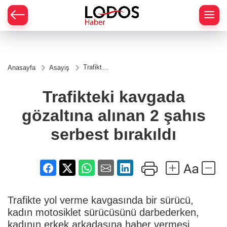
Trafikteki
Anasayfa
Asayiş
kavgada
gözaltına
alınan 2
Trafikteki kavgada
şahıs
serbest
gözaltına alınan 2 şahıs
bırakıldı
serbest bırakıldı
Trafikte yol verme kavgasında bir sürücü,
kadın motosiklet sürücüsünü darbederken,
kadının erkek arkadaşına haber vermesi