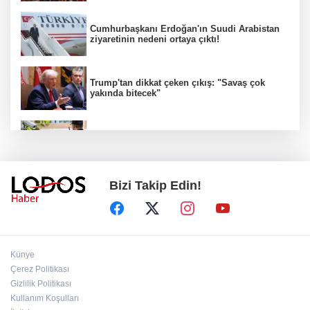
Cumhurbaşkanı Erdoğan'ın Suudi Arabistan
ziyaretinin nedeni ortaya çıktı!
Trump'tan dikkat çeken çıkış: "Savaş çok
yakında bitecek"
81 ilde okul güvenliği seferberliği!
Bizi Takip Edin!
Kuşadası Belediyesi'ne 3. dalga operasyon!
15 gözaltı, 7 şüpheli aranıyor!
Sıcaklık artıyor ama Bursa rahat bir nefes
Künye
alacak gibi!
Çerez Politikası
Gizlilik Politikası
İbrahim Burkay'dan Bursa'nın Geleceğine
Kullanım Koşulları
Yön Verecek Proje: "Dünyaya Örnek Bir KOBİ