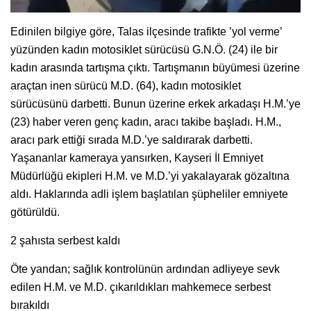
Edinilen bilgiye göre, Talas ilçesinde trafikte ’yol verme’
yüzünden kadın motosiklet sürücüsü G.N.Ö. (24) ile bir
kadın arasında tartışma çıktı. Tartışmanın büyümesi üzerine
araçtan inen sürücü M.D. (64), kadın motosiklet
sürücüsünü darbetti. Bunun üzerine erkek arkadaşı H.M.’ye
(23) haber veren genç kadın, aracı takibe başladı. H.M.,
aracı park ettiği sırada M.D.’ye saldırarak darbetti.
Yaşananlar kameraya yansırken, Kayseri İl Emniyet
Müdürlüğü ekipleri H.M. ve M.D.’yi yakalayarak gözaltına
aldı. Haklarında adli işlem başlatılan şüpheliler emniyete
götürüldü.
2 şahısta serbest kaldı
Öte yandan; sağlık kontrolünün ardından adliyeye sevk
edilen H.M. ve M.D. çıkarıldıkları mahkemece serbest
bırakıldı