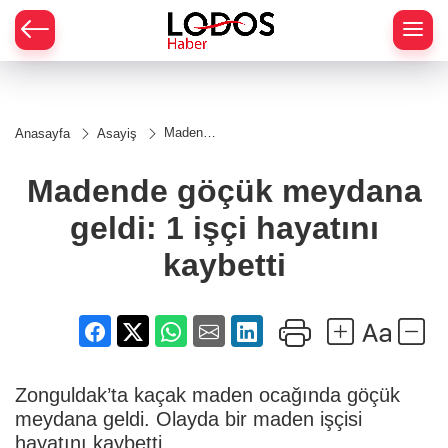
Madende
Anasayfa
Asayiş
göçük
meydana
geldi: 1
Madende göçük meydana
işçi
hayatını
geldi: 1 işçi hayatını
kaybetti
kaybetti
Zonguldak’ta kaçak maden ocağında göçük
meydana geldi. Olayda bir maden işçisi
hayatını kaybetti.