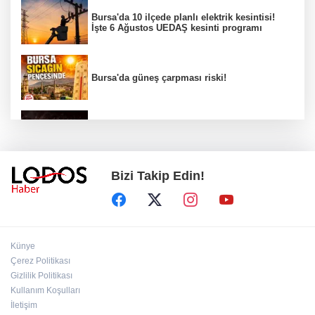
Bursa'da 10 ilçede planlı elektrik kesintisi!
İşte 6 Ağustos UEDAŞ kesinti programı
Bursa'da güneş çarpması riski!
Bursa YENİ Parti İl Başkanı Nihat Yeşiltaş'ın
A Takımı belli oldu!
Bizi Takip Edin!
Erdoğan: Terör tehdidinden kalıcı olarak
kurtulacağız
Ömer Çelik: "Yasal düzenleme PKK'yı sona
Künye
erdirecek"
Çerez Politikası
Gizlilik Politikası
Kullanım Koşulları
Mimarlardan ruhsat süreçlerinde kanun dışı
ücret taleplerine ilişkin açıklama!
İletişim