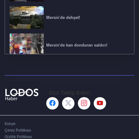
Mersin'de dehşet!
Mersin'de kan donduran saldırı!
850 milyon liralık yüksek kâr vurgunu! 4
ilde operasyon: 17 gözaltı
Bizi Takip Edin!
Polis 380 saatlik kamera kaydı izledi ve
yakaladı!
Künye
Geri dönüşümde dolandırıcılık uyarısı!
Çerez Politikası
Gizlilik Politikası