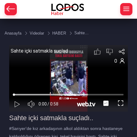
Sahte
Anasayfa
Videolar
HABER
içki
satmakla
suçladı..
Sahte içki satmakla suçladı..
#Sarıyer'de kız arkadaşının alkol aldıktan sonra hastaneye
kaldırıldığını öğrenen kişi, tekel bayisini bastı. Sahte içki