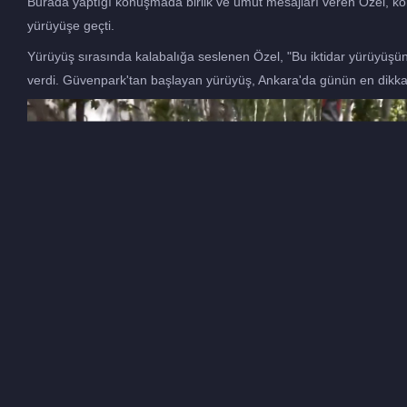
Burada yaptığı konuşmada birlik ve umut mesajları veren Özel, kon
yürüyüşe geçti.
Yürüyüş sırasında kalabalığa seslenen Özel, "Bu iktidar yürüyüşün
verdi. Güvenpark'tan başlayan yürüyüş, Ankara'da günün en dikkat 