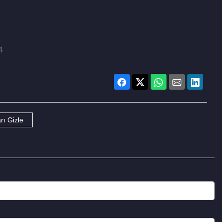
4
rı Gizle