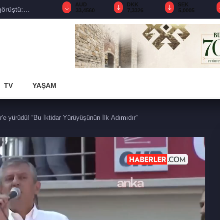
AED
AUD
DKK
SEK
görüştü:
12,9560
33,4560
7,3326
5,0005
TV
YAŞAM
'e yürüdü! “Bu İktidar Yürüyüşünün İlk Adımıdır”