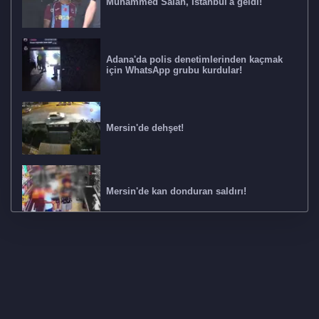
Muhammed Salah, İstanbul'a geldi!
Adana'da polis denetimlerinden kaçmak
için WhatsApp grubu kurdular!
Mersin'de dehşet!
Mersin'de kan donduran saldırı!
850 milyon liralık yüksek kâr vurgunu! 4
ilde operasyon: 17 gözaltı
Polis 380 saatlik kamera kaydı izledi ve