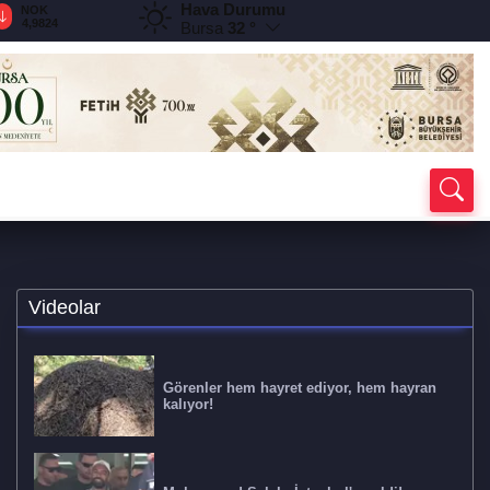
Hava Durumu
NOK
JPY
KWD
ZAR
B
4,9824
0,3006
153,4194
2,9098
1
Bursa
32 °
Videolar
Görenler hem hayret ediyor, hem hayran
kalıyor!