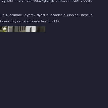
uşmasının ardından destekçileriyle birlikte Anıtkabir'e doğru
ün ilk adımıdır" diyerek siyasi mücadelenin süreceği mesajını
çeken siyasi gelişmelerinden biri oldu.