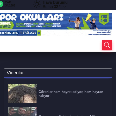
Hava Durumu
CAD
RUB
AED
AUD
D
34,1883
0,5822
12,9805
33,6898
7
Bursa
32 °
Videolar
Görenler hem hayret ediyor, hem hayran
kalıyor!