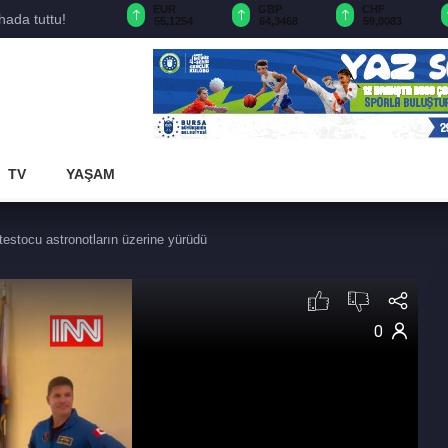
USD
EUR
GBP
CHF
ada tuttu!
47,6787
55,1254
64,3468
59,0083
TV
YAŞAM
testocu astronotların üzerine yürüdü