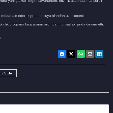
a yanlış aktarıldığını savunurken, etkinlik alanında kısa süreli
de müdahale ederek protestocuyu alandan uzaklaştırdı.
etkinlik programı kısa aranın ardından normal akışında devam etti.
9
rı Gizle