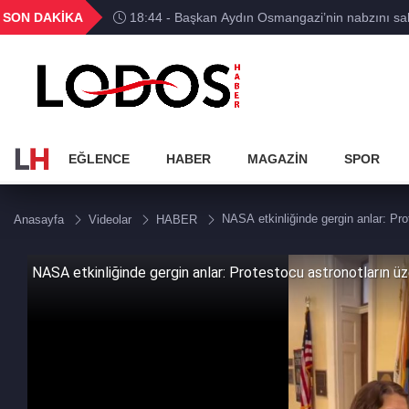
BGN
VND
GAU/TRY
BIST 100
SON DAKİKA
18:44 - Başkan Aydın Osmangazi’nin nabzını sah
788
27,9743
0,0018
6.660,55
13.779,39
EĞLENCE
HABER
MAGAZİN
SPOR
NASA etkinliğinde gergin anlar: Pro
Anasayfa
Videolar
HABER