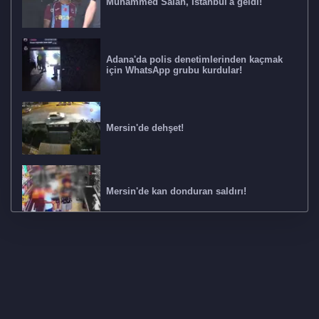
Muhammed Salah, İstanbul'a geldi!
Adana'da polis denetimlerinden kaçmak
için WhatsApp grubu kurdular!
Mersin'de dehşet!
Mersin'de kan donduran saldırı!
850 milyon liralık yüksek kâr vurgunu! 4
ilde operasyon: 17 gözaltı
Polis 380 saatlik kamera kaydı izledi ve