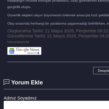
Kalabalığın önünde konuşan protestocu, uzay görevlerinin kamuoyun
gerginlik oluştu.
Güvenlik ekipleri olayın büyümesini önlemek amacıyla hızlı şekil
Olay sırasında herhangi bir yaralanma yaşanmadığı belirtilirken, 
Oluşturulma Tarihi: 21 Mayıs 2026, Perşembe 09:22
Güncellenme Tarihi: 21 Mayıs 2026, Perşembe 09:2
İnteresiaworld
Detayla
Yorum Ekle
Adınız Soyadınız