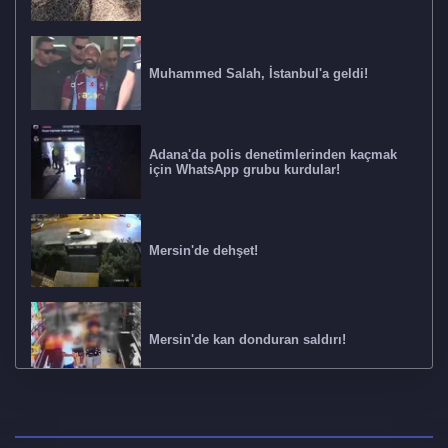
Muhammed Salah, İstanbul'a geldi!
Adana'da polis denetimlerinden kaçmak
için WhatsApp grubu kurdular!
Mersin'de dehşet!
Mersin'de kan donduran saldırı!
850 milyon liralık yüksek kâr vurgunu! 4
ilde operasyon: 17 gözaltı