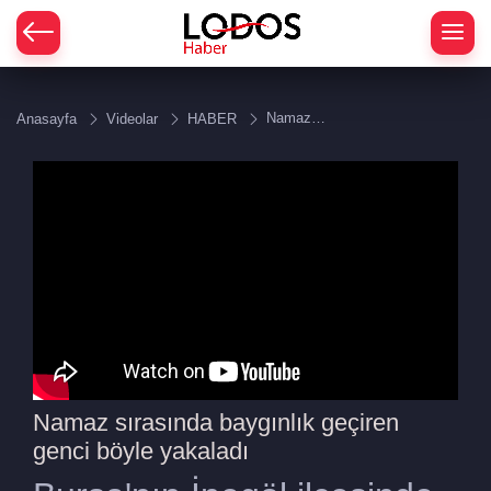
Namaz
Anasayfa
Videolar
HABER
sırasında
baygınlık
geçiren
genci
böyle
yakaladı
Namaz sırasında baygınlık geçiren
genci böyle yakaladı