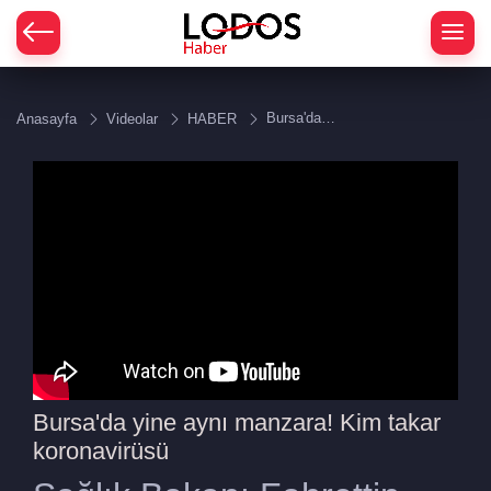
Bursa'da
Anasayfa
Videolar
HABER
yine aynı
manzara!
Kim takar
koronavirüsü
Bursa'da yine aynı manzara! Kim takar
koronavirüsü