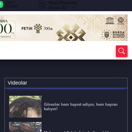
Hava Durumu
GBP
CHF
CAD
RUB
A
64,1339
58,5490
33,9441
0,5781
1
Bursa
32 °
Videolar
Görenler hem hayret ediyor, hem hayran
kalıyor!