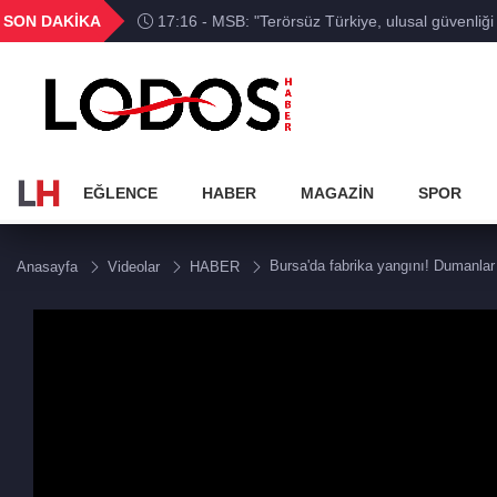
GEL
TND
BGN
VND
SON DAKİKA
17:16 - MSB: "Terörsüz Türkiye, ulusal güvenliği
19
18,1961
16,2288
28,0626
0,0018
stratejik bir vizyondur"
EĞLENCE
HABER
MAGAZİN
SPOR
Bursa'da fabrika yangını! Dumanla
Anasayfa
Videolar
HABER