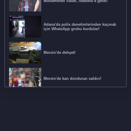
Muhammed Salah, İstanbul'a geldi!
Adana'da polis denetimlerinden kaçmak
için WhatsApp grubu kurdular!
Mersin'de dehşet!
Mersin'de kan donduran saldırı!
850 milyon liralık yüksek kâr vurgunu! 4
ilde operasyon: 17 gözaltı
Polis 380 saatlik kamera kaydı izledi ve