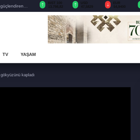
GAU/TRY
BIST 100
USD
EUR
 güçlendiren
6.483,06
13.798,82
47,5829
54,9400
TV
YAŞAM
r gökyüzünü kapladı