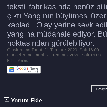
tekstil fabrikasında henüz bi
çıktı.Yangının büyümesi üze
kapladı. Olay yerine sevk edil
yangına müdahale ediyor. Bü
noktasından görülebiliyor.
Oluşturulma Tarihi: 21 Temmuz 2020, Salı 16:00
Güncellenme Tarihi: 21 Temmuz 2020, Salı 16:00
Haber Merkezi
Detayla
Yorum Ekle