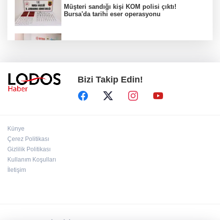
Müşteri sandığı kişi KOM polisi çıktı!
Bursa'da tarihi eser operasyonu
Osmangazi’de iş arayanlara destek!
Bizi Takip Edin!
Yıldırım Belediyesi'nden uluslararası
minyatür yarışması! Erguvan Bayramı sanatla
geleceğe taşınacak!
13. Dijital Medya Çalıştayı'nda Hadi Özışık'tan
Künye
dikkat çeken çağrı!
Çerez Politikası
Gizlilik Politikası
Kullanım Koşulları
TBMM'de kritik gün! 'Çerçeve Yasa' teklifi
komisyon masasında!
İletişim