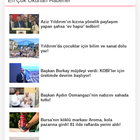
En Çok Okunan Haberler
Aziz Yıldırım’ın kızına yönelik paylaşım
yapan şahsa ‘ev hapsi’ tedbiri!
Yıldırım'da çocuklar için bilim ve sanat dolu
yaz!
Başkan Burkay müjdeyi verdi: KOBİ’ler için
üretimde devrim başlıyor!
Başkan Aydın Osmangazi’nin nabzını sahada
tuttu!
Bursa'nın köklü markası Aroma, kola
pazarına girdi! 81 ilde raflarda yerini aldı!