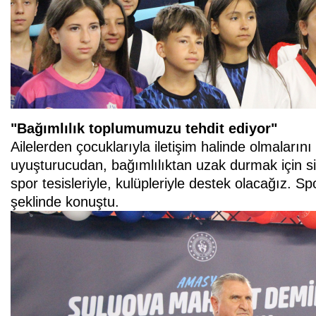
"Bağımlılık toplumumuzu tehdit ediyor"
Ailelerden çocuklarıyla iletişim halinde olmalar
uyuşturucudan, bağımlılıktan uzak durmak için si
spor tesisleriyle, kulüpleriyle destek olacağız. Spor
şeklinde konuştu.