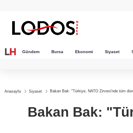
GEL
TND
BGN
VND
49
18,2677
16,3788
27,9743
0,0018
Gündem
Bursa
Ekonomi
Siyaset
Bakan Bak: "Türkiye, NATO Zirvesi'nde tüm dün
Anasayfa
Siyaset
Bakan Bak: "Tür