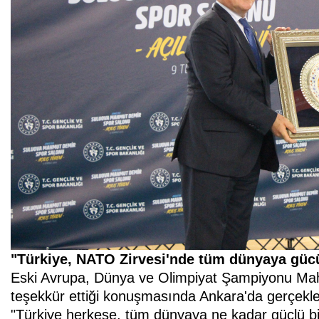
"Türkiye, NATO Zirvesi'nde tüm dünyaya güc
Eski Avrupa, Dünya ve Olimpiyat Şampiyonu Mah
teşekkür ettiği konuşmasında Ankara'da gerçekle
"Türkiye herkese, tüm dünyaya ne kadar güçlü bi