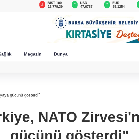
GAU/TRY
BIST 100
USD
EUR
6.660,55
13.779,39
47,6787
55,1254
Sağlık
Magazin
Dünya
yaya gücünü gösterdi"
kiye, NATO Zirvesi
gücünü gösterdi"