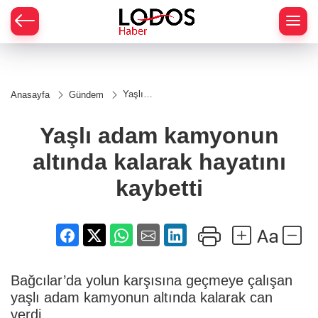
Yaşlı
Anasayfa
Gündem
adam
kamyonun
altında
Yaşlı adam kamyonun
kalarak
hayatını
altında kalarak hayatını
kaybetti
kaybetti
Bağcılar’da yolun karşısına geçmeye çalışan
yaşlı adam kamyonun altında kalarak can
verdi.