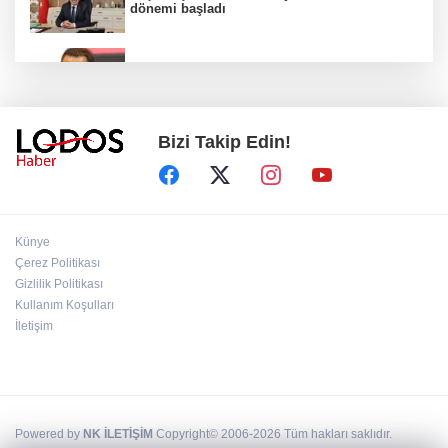
dönemi başladı
Acun Ilıcalı’dan transfer önerilerine olay
tepki: “Manyak mısınız siz?”
Bizi Takip Edin!
Bakan Gürlek duyurdu: İki çocuk cinayeti
aydınlatıldı!
Sigara implant kaybının en büyük
Künye
nedenlerinden biri
Çerez Politikası
Gizlilik Politikası
Kullanım Koşulları
Ekran bağımlılığına karşı ’bağımlılık
yapmayan telefon’ tavsiyesi
İletişim
Powered by
NK İLETİŞİM
Copyright© 2006-2026 Tüm hakları saklıdır.