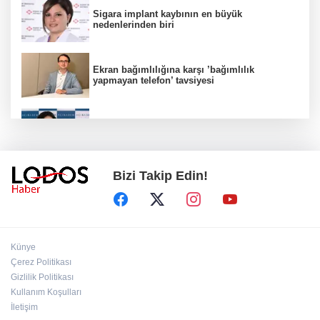
Sigara implant kaybının en büyük
nedenlerinden biri
Ekran bağımlılığına karşı ’bağımlılık
yapmayan telefon’ tavsiyesi
Uzmanından aşırı sıcak uyarısı!
Bizi Takip Edin!
2 çocuğun ölümünde gerçek ortaya çıktı!
Gürlek açıkladı!
Bursa’da 8 Ağustos Cumartesi elektrik
Künye
kesintisi!
Çerez Politikası
Gizlilik Politikası
Kullanım Koşulları
Bursa'da Perseid meteor yağmuru heyecanı:
Işıklar sönecek!
İletişim