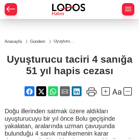
Uyuşturucu
Anasayfa
Gündem
taciri 4
sanığa 51
yıl hapis
Uyuşturucu taciri 4 sanığa
cezası
51 yıl hapis cezası
Doğu illerinden satmak üzere aldıkları
uyuşturucuyu bir yıl önce Bolu geçişinde
yakalatan, aralarında uzman çavuşunda
bulunduğu 4 sanık mahkemenin karar