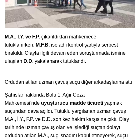
M.A., İ.Y. ve F.P.
çıkarıldıkları mahkemece
tutuklanırken,
M.F.B.
ise adli kontrol şartıyla serbest
bırakıldı. Olayla ilgili devam eden soruşturmada ismine
ulaşılan
D.D
. yakalanarak tutuklandı.
Ordudan atılan uzman çavuş suçu diğer arkadaşlarına attı
Şahıslar hakkında Bolu 1. Ağır Ceza
Mahkemesi'nde
uyuşturucu madde ticareti
yapmak
suçundan dava açıldı. Tutuklu yargılanan uzman çavuş
M.A., İ.Y., F.P. ve D.D. son kez hakim karşısına çıktı. Olay
tarihinde uzman çavuş olan ve işlediği suçtan dolayı
ordudan atılan M.A., suç isnadını kabul etmeyerek, suçu