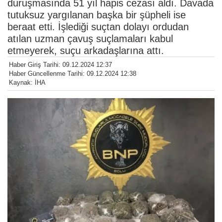
duruşmasında 51 yıl hapis cezası aldı. Davada
tutuksuz yargılanan başka bir şüpheli ise
beraat etti. İşlediği suçtan dolayı ordudan
atılan uzman çavuş suçlamaları kabul
etmeyerek, suçu arkadaşlarına attı.
Haber Giriş Tarihi: 09.12.2024 12:37
Haber Güncellenme Tarihi: 09.12.2024 12:38
Kaynak: İHA