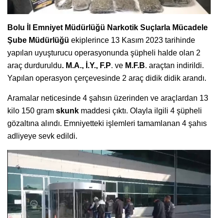
Bolu İl Emniyet Müdürlüğü Narkotik Suçlarla Mücadele
Şube Müdürlüğü
ekiplerince 13 Kasım 2023 tarihinde
yapılan uyuşturucu operasyonunda şüpheli halde olan 2
araç durduruldu
. M.A., İ.Y., F.P
. ve
M.F.B
. araçtan indirildi.
Yapılan operasyon çerçevesinde 2 araç didik didik arandı.
Aramalar neticesinde 4 şahsın üzerinden ve araçlardan 13
kilo 150 gram
skunk
maddesi çıktı. Olayla ilgili 4 şüpheli
gözaltına alındı. Emniyetteki işlemleri tamamlanan 4 şahıs
adliyeye sevk edildi.