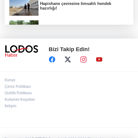
Hapishane çevresine timsahlı hendek
hazırlığı!
Başkan Erol, Kestel'in Kalbi Aile Parkı'ndaki
çalışmaları inceledi
Bizi Takip Edin!
Trump ölümden döndü! Suikast iddiaları gün
yüzünde!
Bursa'da 10 ilçede planlı elektrik kesintisi!
Künye
İşte 6 Ağustos UEDAŞ kesinti programı
Çerez Politikası
Gizlilik Politikası
Kullanım Koşulları
Bursa'da güneş çarpması riski!
İletişim