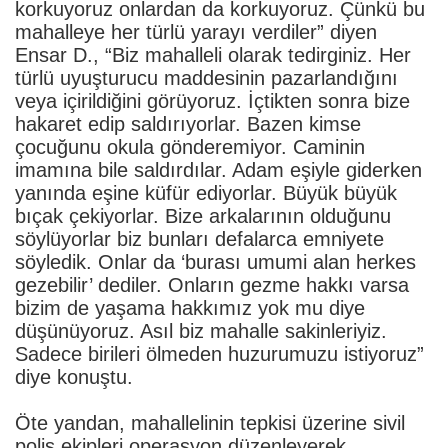
korkuyoruz onlardan da korkuyoruz. Çünkü bu
mahalleye her türlü yarayı verdiler” diyen
Ensar D., “Biz mahalleli olarak tedirginiz. Her
türlü uyuşturucu maddesinin pazarlandığını
veya içirildiğini görüyoruz. İçtikten sonra bize
hakaret edip saldırıyorlar. Bazen kimse
çocuğunu okula gönderemiyor. Caminin
imamına bile saldırdılar. Adam eşiyle giderken
yanında eşine küfür ediyorlar. Büyük büyük
bıçak çekiyorlar. Bize arkalarının olduğunu
söylüyorlar biz bunları defalarca emniyete
söyledik. Onlar da ‘burası umumi alan herkes
gezebilir’ dediler. Onların gezme hakkı varsa
bizim de yaşama hakkımız yok mu diye
düşünüyoruz. Asıl biz mahalle sakinleriyiz.
Sadece birileri ölmeden huzurumuzu istiyoruz”
diye konuştu.
Öte yandan, mahallelinin tepkisi üzerine sivil
polis ekipleri operasyon düzenleyerek