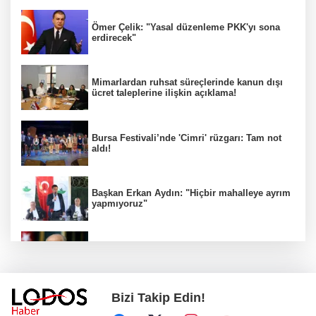
Ömer Çelik: "Yasal düzenleme PKK'yı sona
erdirecek"
Mimarlardan ruhsat süreçlerinde kanun dışı
ücret taleplerine ilişkin açıklama!
Bursa Festivali’nde 'Cimri' rüzgarı: Tam not
aldı!
Başkan Erkan Aydın: "Hiçbir mahalleye ayrım
yapmıyoruz"
İYİ Parti ''Hayır" dedi! MHP'den sert tepki
geldi!
Bizi Takip Edin!
BUSKİ duyurdu: Nilüfer'in iki mahallesinde 9
saatlik kesinti!