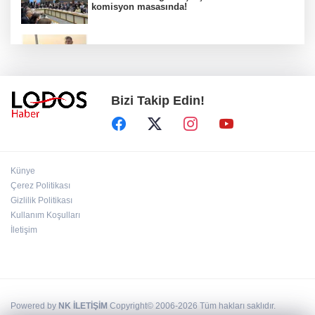
komisyon masasında!
Çanakkale'deki ilaçlama faciasında kahreden
detay!
Bizi Takip Edin!
İzmit Belediyesi soruşturmasında bomba
ifade!
Skandal bel altı mesajların ardından CHP
Künye
harekete geçti!
Çerez Politikası
Gizlilik Politikası
Kullanım Koşulları
Akın Gürlek "Terörsüz Türkiye" paketinin
detaylarını ilk kez açıkladı!
İletişim
Powered by
NK İLETİŞİM
Copyright© 2006-2026 Tüm hakları saklıdır.