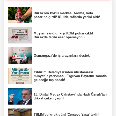
Bursa'nın köklü markası Aroma, kola
pazarına girdi! 81 ilde raflarda yerini aldı!
Müşteri sandığı kişi KOM polisi çıktı!
Bursa'da tarihi eser operasyonu
Osmangazi’de iş arayanlara destek!
Yıldırım Belediyesi'nden uluslararası
minyatür yarışması! Erguvan Bayramı sanatla
geleceğe taşınacak!
13. Dijital Medya Çalıştayı'nda Hadi Özışık'tan
dikkat çeken çağrı!
TBMM'de kritik gün! 'Çerçeve Yasa' teklifi