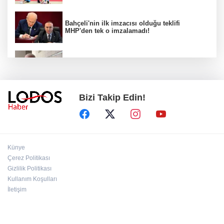
Bahçeli'nin ilk imzacısı olduğu teklifi
MHP'den tek o imzalamadı!
Özkök: "Cumhurbaşkanına hakaret aklımın
ucundan bile geçmez"
Bizi Takip Edin!
Zafer Partisi Genel Başkanı Özdağ:
"Babanızın kemiklerini sızlatmayacağınızdan
eminim."!
Müsavat Dervişoğlu Balıkesir'e "Bayrak
Künye
Kaldırıyorum" Mitingi çağrısında bulundu!
Çerez Politikası
Gizlilik Politikası
Kullanım Koşulları
8 ülkeden İsrail'e ağır tepki ve ortak bildiri!
İletişim