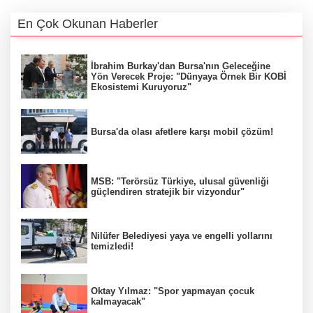
En Çok Okunan Haberler
İbrahim Burkay'dan Bursa'nın Geleceğine
Yön Verecek Proje: "Dünyaya Örnek Bir KOBİ
Ekosistemi Kuruyoruz"
Bursa'da olası afetlere karşı mobil çözüm!
MSB: "Terörsüz Türkiye, ulusal güvenliği
güçlendiren stratejik bir vizyondur"
Nilüfer Belediyesi yaya ve engelli yollarını
temizledi!
Oktay Yılmaz: "Spor yapmayan çocuk
kalmayacak"