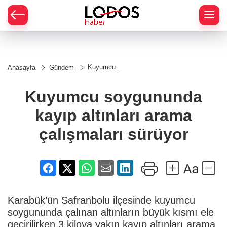
Kuyumcu
Anasayfa
Gündem
soygununda
kayıp
altınları
Kuyumcu soygununda
arama
çalışmaları
kayıp altınları arama
sürüyor
çalışmaları sürüyor
Karabük’ün Safranbolu ilçesinde kuyumcu
soygununda çalınan altınların büyük kısmı ele
geçirilirken 3 kiloya yakın kayıp altınları arama