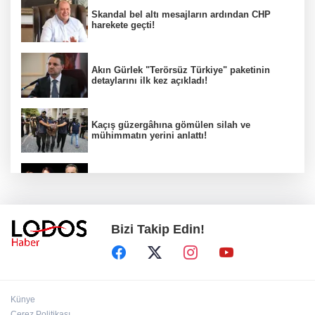
Skandal bel altı mesajların ardından CHP
harekete geçti!
Akın Gürlek "Terörsüz Türkiye" paketinin
detaylarını ilk kez açıkladı!
Kaçış güzergâhına gömülen silah ve
mühimmatın yerini anlattı!
Kuşadası Belediyesi soruşturmasında dikkat
çeken gözaltılar!
Bizi Takip Edin!
Ahbap Derneği için kritik karar!
Araklı Belediye Başkanı'ndan Salah'a ilginç
Künye
teklif!
Çerez Politikası