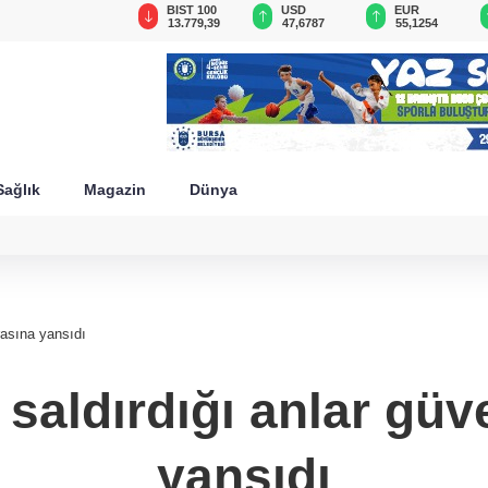
GAU/TRY
BIST 100
USD
EUR
6.660,55
13.779,39
47,6787
55,1254
Sağlık
Magazin
Dünya
rasına yansıdı
saldırdığı anlar güv
yansıdı