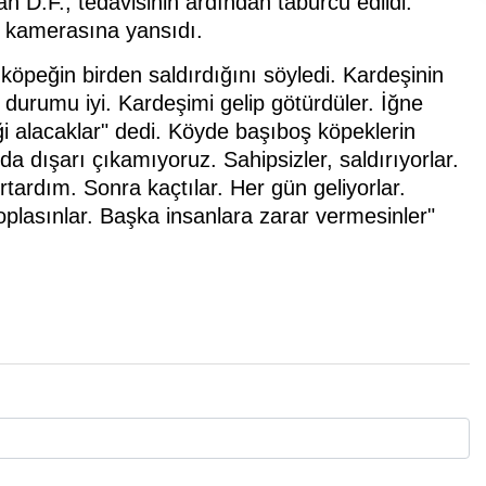
n D.F., tedavisinin ardından taburcu edildi.
k kamerasına yansıdı.
köpeğin birden saldırdığını söyledi. Kardeşinin
r durumu iyi. Kardeşimi gelip götürdüler. İğne
eği alacaklar" dedi. Köyde başıboş köpeklerin
a dışarı çıkamıyoruz. Sahipsizler, saldırıyorlar.
rtardım. Sonra kaçtılar. Her gün geliyorlar.
toplasınlar. Başka insanlara zarar vermesinler"