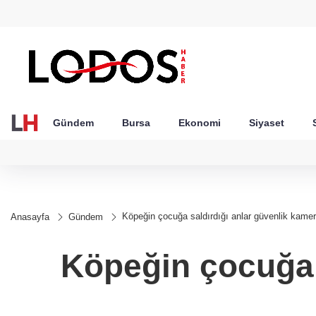
GEL
TND
BGN
VND
49
18,2677
16,3788
27,9743
0,0018
Gündem
Bursa
Ekonomi
Siyaset
Köpeğin çocuğa saldırdığı anlar güvenlik kame
Anasayfa
Gündem
Köpeğin çocuğa 