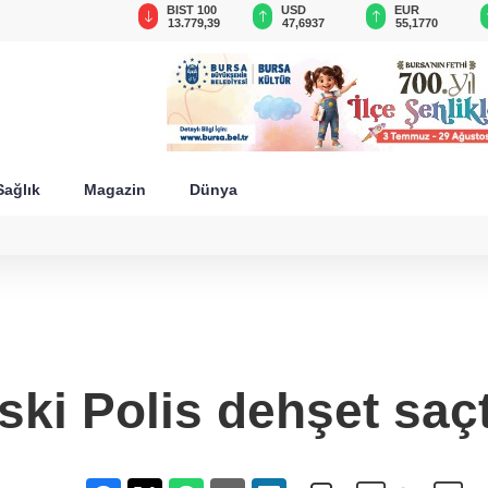
GAU/TRY
BIST 100
USD
EUR
6.648,64
13.779,39
47,6937
55,1770
Sağlık
Magazin
Dünya
ski Polis dehşet saçt