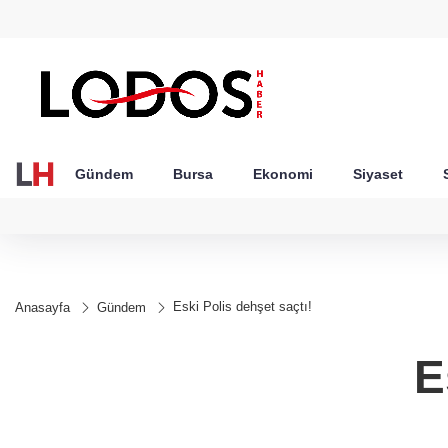
GEL
TND
BGN
VND
52
18,2385
16,2389
27,9743
0,0018
Gündem
Bursa
Ekonomi
Siyaset
Eski Polis dehşet saçtı!
Anasayfa
Gündem
E