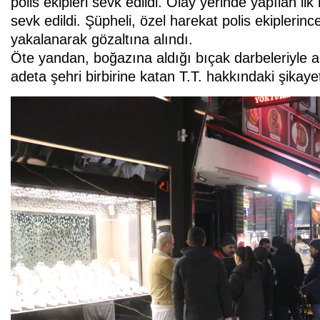
polis ekipleri sevk edildi. Olay yerinde yapılan 
sevk edildi. Şüpheli, özel harekat polis ekipleri
yakalanarak gözaltına alındı.
Öte yandan, boğazına aldığı bıçak darbeleriyle ağır
adeta şehri birbirine katan T.T. hakkındaki şikayetl