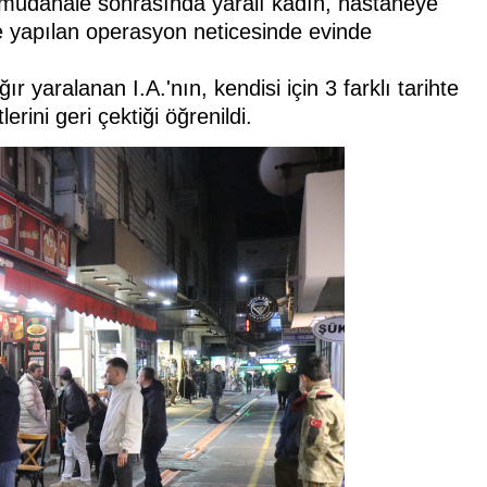
ilk müdahale sonrasında yaralı kadın, hastaneye
nce yapılan operasyon neticesinde evinde
 yaralanan I.A.'nın, kendisi için 3 farklı tarihte
erini geri çektiği öğrenildi.