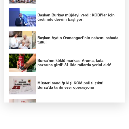
Başkan Burkay müjdeyi verdi: KOBİ’ler için
üretimde devrim başlıyor!
Başkan Aydın Osmangazi’nin nabzını sahada
tuttu!
Bursa'nın köklü markası Aroma, kola
pazarına girdi! 81 ilde raflarda yerini aldı!
Müşteri sandığı kişi KOM polisi çıktı!
Bursa'da tarihi eser operasyonu
Osmangazi’de iş arayanlara destek!
Yıldırım Belediyesi'nden uluslararası