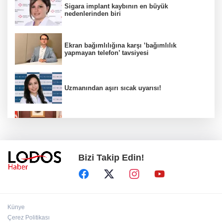
Sigara implant kaybının en büyük
nedenlerinden biri
Ekran bağımlılığına karşı ’bağımlılık
yapmayan telefon’ tavsiyesi
Uzmanından aşırı sıcak uyarısı!
2 çocuğun ölümünde gerçek ortaya çıktı!
Gürlek açıkladı!
Bizi Takip Edin!
Bursa’da 8 Ağustos Cumartesi elektrik
kesintisi!
Bursa'da Perseid meteor yağmuru heyecanı:
Künye
Işıklar sönecek!
Çerez Politikası